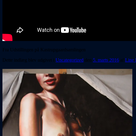
Fra Udstillingen på Kastrupgaardsamlingen
Dette indlæg blev udgivet i
Uncategorized
den
5. marts 2016
af
Line