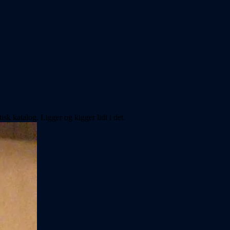
sk katalog. Ligger og kigger lidt i det.