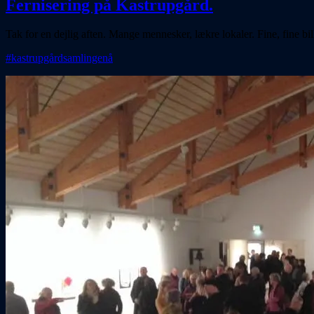
Fernisering på Kastrupgård.
Tak for en dejlig aften. Mange mennesker, lækre lokaler. Fine, fine bil
#kastrupgårdsamlingenå