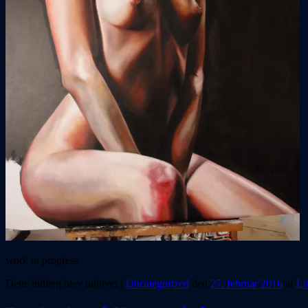
work in progress
Dette indlæg blev udgivet i
Uncategorized
den
27. februar 2016
af
Li