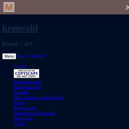
kronvold
kunst / art
Hop til indhold
Menu
Forside
Facebook feed
Instagram feed
Kontakt
Om / About Line Kronvold
Presse
Process pics
selected works/værker
Show pics
Video